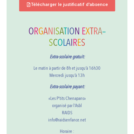
Télécharger le justificatif d'absence
O
R
G
A
N
I
S
A
T
I
O
N
E
X
T
R
A
–
S
C
O
L
A
I
R
E
S
Extra-scolaire gratuit:
Le matin à partir de 8h et jusqu’à 16h30
Mercredi jusqu’à 13h
Extra-scolaire payant:
«Les P’tits Chenapans»
organisé par l’Asbl
RAIDS
info@raidsenfance.net
Horaire :