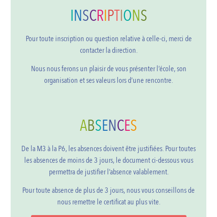
I
N
S
C
R
I
P
T
I
O
N
S
Pour toute inscription ou question relative à celle-ci, merci de
contacter la direction.
Nous nous ferons un plaisir de vous présenter l’école, son
organisation et ses valeurs lors d’une rencontre.
A
B
S
E
N
C
E
S
De la M3 à la P6, les absences doivent être justifiées. Pour toutes
les absences de moins de 3 jours, le document ci-dessous vous
permettra de justifier l’absence valablement.
Pour toute absence de plus de 3 jours, nous vous conseillons de
nous remettre le certificat au plus vite.