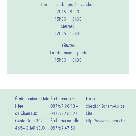
Lundi – mardi – jeudi – vendredi
7h15 – 8h20
15h30 – 18h00
Mercredi
12h15 – 18h00
L’étude:
Lundi – mardi – jeudi
15h30 – 16h30
École fondamentale
École primaire :
E-mail
:
libre
087/67.98.13 –
direction@charneux.be
de Charneux
0472/72.51.27
Site
:
Garde-Dieu 307
École maternelle :
http://www.charneux.be
4654 CHARNEUX
087/67.47.50