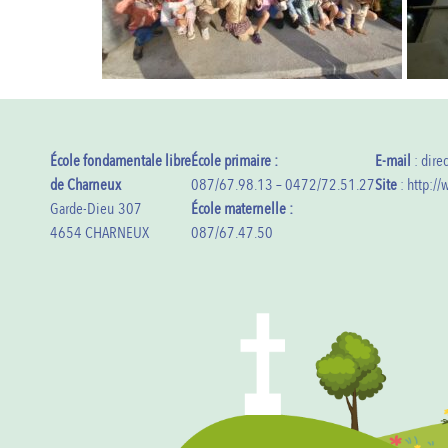
École fondamentale libre
École primaire :
E-mail
: dire
de Charneux
087/67.98.13 – 0472/72.51.27
Site
: http:/
Garde-Dieu 307
École maternelle :
4654 CHARNEUX
087/67.47.50