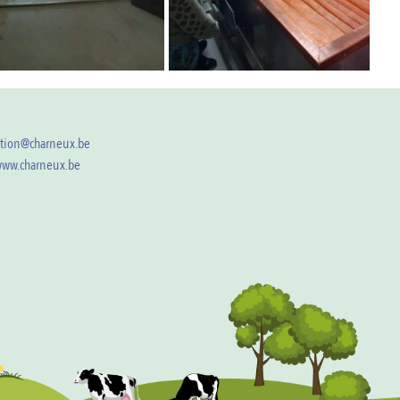
ction@charneux.be
/www.charneux.be