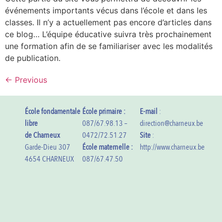
événements importants vécus dans l’école et dans les
classes. Il n’y a actuellement pas encore d’articles dans
ce blog… L’équipe éducative suivra très prochainement
une formation afin de se familiariser avec les modalités
de publication.
←
Previous
École fondamentale
École primaire :
E-mail
:
libre
087/67.98.13 –
direction@charneux.be
de Charneux
0472/72.51.27
Site
:
Garde-Dieu 307
École maternelle :
http://www.charneux.be
4654 CHARNEUX
087/67.47.50