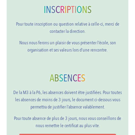
I
N
S
C
R
I
P
T
I
O
N
S
Pour toute inscription ou question relative à celle-ci, merci de
contacter la direction.
Nous nous ferons un plaisir de vous présenter l’école, son
organisation et ses valeurs lors d’une rencontre.
A
B
S
E
N
C
E
S
De la M3 à la P6, les absences doivent être justifiées. Pour toutes
les absences de moins de 3 jours, le document ci-dessous vous
permettra de justifier l’absence valablement.
Pour toute absence de plus de 3 jours, nous vous conseillons de
nous remettre le certificat au plus vite.