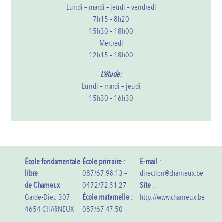
Lundi – mardi – jeudi – vendredi
7h15 – 8h20
15h30 – 18h00
Mercredi
12h15 – 18h00
L’étude:
Lundi – mardi – jeudi
15h30 – 16h30
École fondamentale
École primaire :
E-mail
:
libre
087/67.98.13 –
direction@charneux.be
de Charneux
0472/72.51.27
Site
:
Garde-Dieu 307
École maternelle :
http://www.charneux.be
4654 CHARNEUX
087/67.47.50