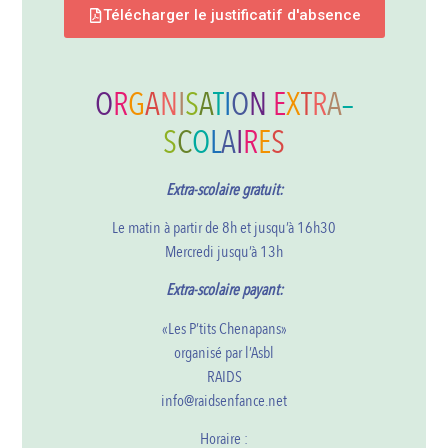
Télécharger le justificatif d'absence
O
R
G
A
N
I
S
A
T
I
O
N
E
X
T
R
A
–
S
C
O
L
A
I
R
E
S
Extra-scolaire gratuit:
Le matin à partir de 8h et jusqu’à 16h30
Mercredi jusqu’à 13h
Extra-scolaire payant:
«Les P’tits Chenapans»
organisé par l’Asbl
RAIDS
info@raidsenfance.net
Horaire :