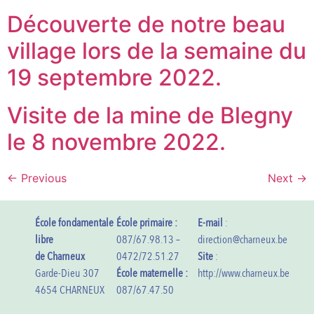
Découverte de notre beau
village lors de la semaine du
19 septembre 2022.
Visite de la mine de Blegny
le 8 novembre 2022.
←
Previous
Next
→
École fondamentale
École primaire :
E-mail
:
libre
087/67.98.13 –
direction@charneux.be
de Charneux
0472/72.51.27
Site
:
Garde-Dieu 307
École maternelle :
http://www.charneux.be
4654 CHARNEUX
087/67.47.50