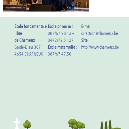
École fondamentale
École primaire :
E-mail
:
libre
087/67.98.13 –
direction@charneux.be
de Charneux
0472/72.51.27
Site
:
Garde-Dieu 307
École maternelle :
http://www.charneux.be
4654 CHARNEUX
087/67.47.50