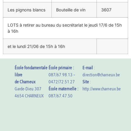
Les pignons blancs
Bouteille de vin
3607
LOTS à retirer au bureau du secrétariat le jeudi 17/6 de 15h
à 16h
et le lundi 21/06 de 15h à 16h
École fondamentale
École primaire :
E-mail
:
libre
087/67.98.13 –
direction@charneux.be
de Charneux
0472/72.51.27
Site
:
Garde-Dieu 307
École maternelle :
http://www.charneux.be
4654 CHARNEUX
087/67.47.50