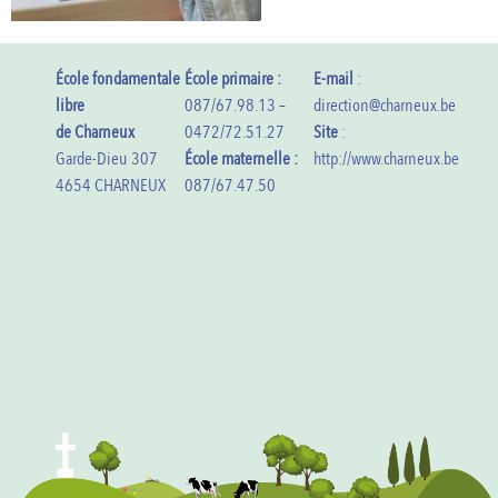
École fondamentale
École primaire :
E-mail
:
libre
087/67.98.13 –
direction@charneux.be
de Charneux
0472/72.51.27
Site
:
Garde-Dieu 307
École maternelle :
http://www.charneux.be
4654 CHARNEUX
087/67.47.50