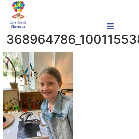
368964786_10011553