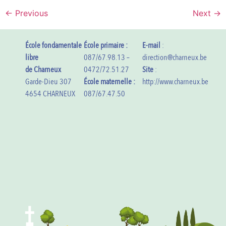
←
Previous
Next
→
École fondamentale
École primaire :
E-mail
:
libre
087/67.98.13 –
direction@charneux.be
de Charneux
0472/72.51.27
Site
:
Garde-Dieu 307
École maternelle :
http://www.charneux.be
4654 CHARNEUX
087/67.47.50